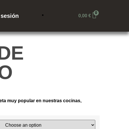
0
r sesión
0,00
€
 DE
O
eta muy popular en nuestras cocinas,