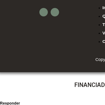
I
Q
T
V
C
Copy
FINANCIAD
Responder