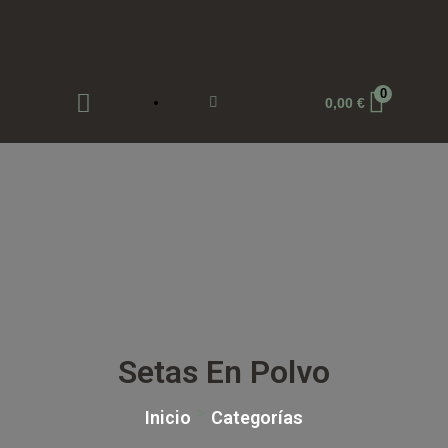
0
0,00
€
Setas En Polvo
>
Inicio
Categorías