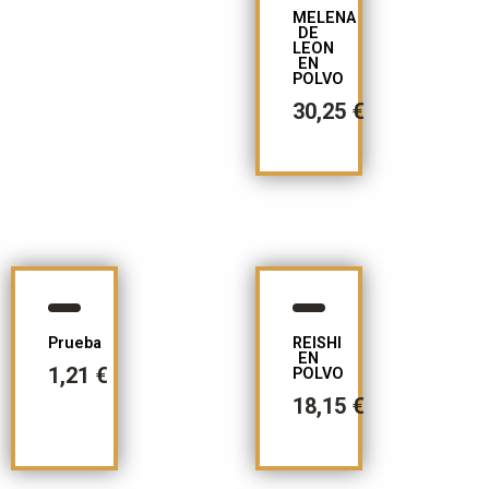
MELENA
DE
LEON
EN
POLVO
30,25
€
Prueba
REISHI
EN
1,21
€
POLVO
18,15
€